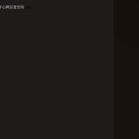
开心网
百度空间
2.9K