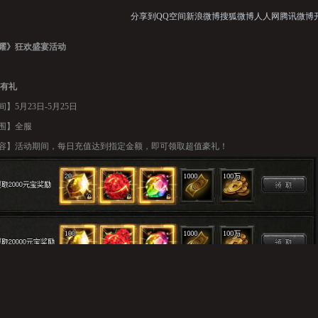
分享到
QQ空间
新浪微博
搜狐微博
人人网
腾讯微博
耀》狂欢盛宴活动
有礼
】5月23日-5月25日
围】全服
容】活动期间，每日充值达到指定金额，即可领取超值豪礼！