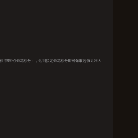
瑰获得999点鲜花积分），达到指定鲜花积分即可领取超值返利大